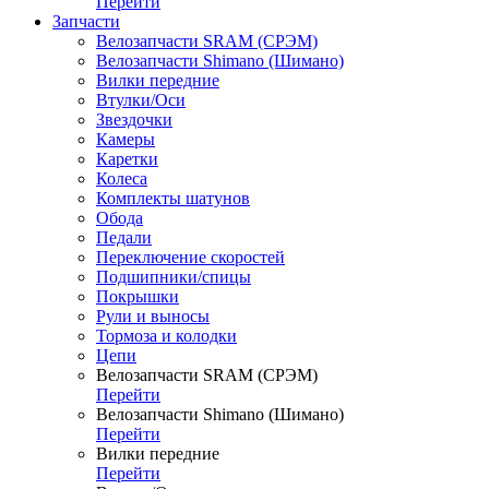
Перейти
Запчасти
Велозапчасти SRAM (СРЭМ)
Велозапчасти Shimano (Шимано)
Вилки передние
Втулки/Оси
Звездочки
Камеры
Каретки
Колеса
Комплекты шатунов
Обода
Педали
Переключение скоростей
Подшипники/спицы
Покрышки
Рули и выносы
Тормоза и колодки
Цепи
Велозапчасти SRAM (СРЭМ)
Перейти
Велозапчасти Shimano (Шимано)
Перейти
Вилки передние
Перейти