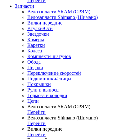
Перейти
Запчасти
Велозапчасти SRAM (СРЭМ)
Велозапчасти Shimano (Шимано)
Вилки передние
Втулки/Оси
Звездочки
Камеры
Каретки
Колеса
Комплекты шатунов
Обода
Педали
Переключение скоростей
Подшипники/спицы
Покрышки
Рули и выносы
Тормоза и колодки
Цепи
Велозапчасти SRAM (СРЭМ)
Перейти
Велозапчасти Shimano (Шимано)
Перейти
Вилки передние
Перейти