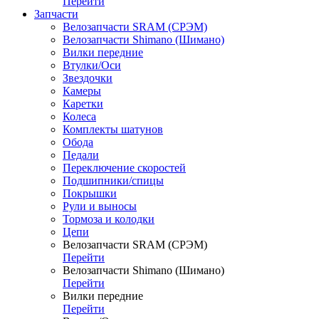
Перейти
Запчасти
Велозапчасти SRAM (СРЭМ)
Велозапчасти Shimano (Шимано)
Вилки передние
Втулки/Оси
Звездочки
Камеры
Каретки
Колеса
Комплекты шатунов
Обода
Педали
Переключение скоростей
Подшипники/спицы
Покрышки
Рули и выносы
Тормоза и колодки
Цепи
Велозапчасти SRAM (СРЭМ)
Перейти
Велозапчасти Shimano (Шимано)
Перейти
Вилки передние
Перейти