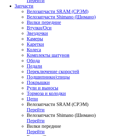
Перейти
Запчасти
Велозапчасти SRAM (СРЭМ)
Велозапчасти Shimano (Шимано)
Вилки передние
Втулки/Оси
Звездочки
Камеры
Каретки
Колеса
Комплекты шатунов
Обода
Педали
Переключение скоростей
Подшипники/спицы
Покрышки
Рули и выносы
Тормоза и колодки
Цепи
Велозапчасти SRAM (СРЭМ)
Перейти
Велозапчасти Shimano (Шимано)
Перейти
Вилки передние
Перейти