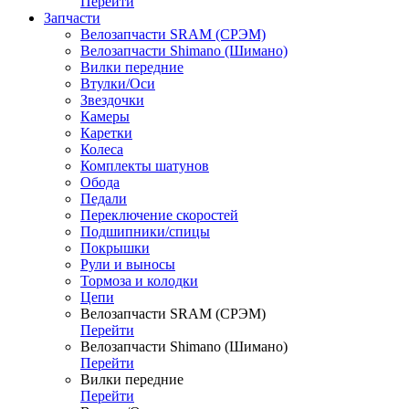
Перейти
Запчасти
Велозапчасти SRAM (СРЭМ)
Велозапчасти Shimano (Шимано)
Вилки передние
Втулки/Оси
Звездочки
Камеры
Каретки
Колеса
Комплекты шатунов
Обода
Педали
Переключение скоростей
Подшипники/спицы
Покрышки
Рули и выносы
Тормоза и колодки
Цепи
Велозапчасти SRAM (СРЭМ)
Перейти
Велозапчасти Shimano (Шимано)
Перейти
Вилки передние
Перейти