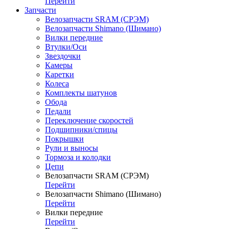
Перейти
Запчасти
Велозапчасти SRAM (СРЭМ)
Велозапчасти Shimano (Шимано)
Вилки передние
Втулки/Оси
Звездочки
Камеры
Каретки
Колеса
Комплекты шатунов
Обода
Педали
Переключение скоростей
Подшипники/спицы
Покрышки
Рули и выносы
Тормоза и колодки
Цепи
Велозапчасти SRAM (СРЭМ)
Перейти
Велозапчасти Shimano (Шимано)
Перейти
Вилки передние
Перейти