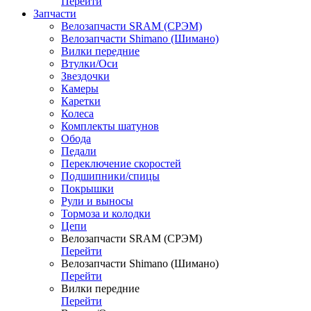
Перейти
Запчасти
Велозапчасти SRAM (СРЭМ)
Велозапчасти Shimano (Шимано)
Вилки передние
Втулки/Оси
Звездочки
Камеры
Каретки
Колеса
Комплекты шатунов
Обода
Педали
Переключение скоростей
Подшипники/спицы
Покрышки
Рули и выносы
Тормоза и колодки
Цепи
Велозапчасти SRAM (СРЭМ)
Перейти
Велозапчасти Shimano (Шимано)
Перейти
Вилки передние
Перейти