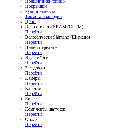
Подшипники/спицы
Покрышки
Рули и выносы
Тормоза и колодки
Цепи
Велозапчасти SRAM (СРЭМ)
Перейти
Велозапчасти Shimano (Шимано)
Перейти
Вилки передние
Перейти
Втулки/Оси
Перейти
Звездочки
Перейти
Камеры
Перейти
Каретки
Перейти
Колеса
Перейти
Комплекты шатунов
Перейти
Обода
Перейти