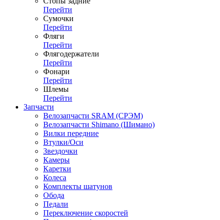
Стопы задние
Перейти
Сумочки
Перейти
Фляги
Перейти
Флягодержатели
Перейти
Фонари
Перейти
Шлемы
Перейти
Запчасти
Велозапчасти SRAM (СРЭМ)
Велозапчасти Shimano (Шимано)
Вилки передние
Втулки/Оси
Звездочки
Камеры
Каретки
Колеса
Комплекты шатунов
Обода
Педали
Переключение скоростей