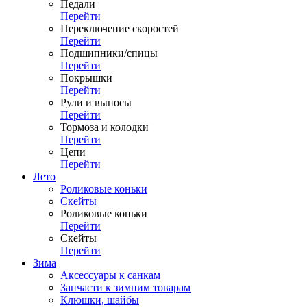
Педали
Перейти
Переключение скоростей
Перейти
Подшипники/спицы
Перейти
Покрышки
Перейти
Рули и выносы
Перейти
Тормоза и колодки
Перейти
Цепи
Перейти
Лето
Роликовые коньки
Скейты
Роликовые коньки
Перейти
Скейты
Перейти
Зима
Аксессуары к санкам
Запчасти к зимним товарам
Клюшки, шайбы