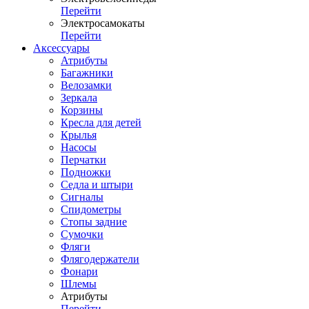
Перейти
Электросамокаты
Перейти
Аксессуары
Атрибуты
Багажники
Велозамки
Зеркала
Корзины
Кресла для детей
Крылья
Насосы
Перчатки
Подножки
Седла и штыри
Сигналы
Спидометры
Стопы задние
Сумочки
Фляги
Флягодержатели
Фонари
Шлемы
Атрибуты
Перейти