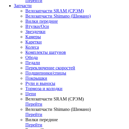
Перейти
Запчасти
Велозапчасти SRAM (СРЭМ)
Велозапчасти Shimano (Шимано)
Вилки передние
Втулки/Оси
Звездочки
Камеры
Каретки
Колеса
Комплекты шатунов
Обода
Педали
Переключение скоростей
Подшипники/спицы
Покрышки
Рули и выносы
Тормоза и колодки
Цепи
Велозапчасти SRAM (СРЭМ)
Перейти
Велозапчасти Shimano (Шимано)
Перейти
Вилки передние
Перейти