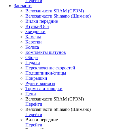
Перейти
Запчасти
Велозапчасти SRAM (СРЭМ)
Велозапчасти Shimano (Шимано)
Вилки передние
Втулки/Оси
Звездочки
Камеры
Каретки
Колеса
Комплекты шатунов
Обода
Педали
Переключение скоростей
Подшипники/спицы
Покрышки
Рули и выносы
Тормоза и колодки
Цепи
Велозапчасти SRAM (СРЭМ)
Перейти
Велозапчасти Shimano (Шимано)
Перейти
Вилки передние
Перейти