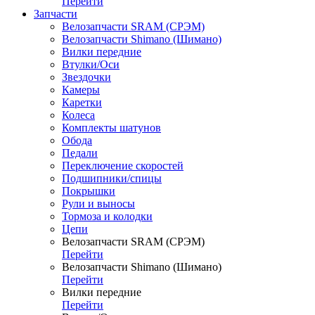
Перейти
Запчасти
Велозапчасти SRAM (СРЭМ)
Велозапчасти Shimano (Шимано)
Вилки передние
Втулки/Оси
Звездочки
Камеры
Каретки
Колеса
Комплекты шатунов
Обода
Педали
Переключение скоростей
Подшипники/спицы
Покрышки
Рули и выносы
Тормоза и колодки
Цепи
Велозапчасти SRAM (СРЭМ)
Перейти
Велозапчасти Shimano (Шимано)
Перейти
Вилки передние
Перейти