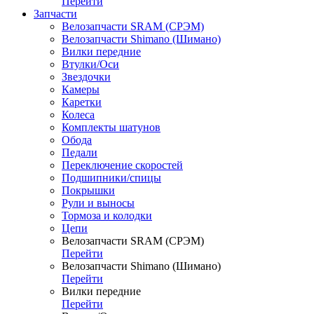
Перейти
Запчасти
Велозапчасти SRAM (СРЭМ)
Велозапчасти Shimano (Шимано)
Вилки передние
Втулки/Оси
Звездочки
Камеры
Каретки
Колеса
Комплекты шатунов
Обода
Педали
Переключение скоростей
Подшипники/спицы
Покрышки
Рули и выносы
Тормоза и колодки
Цепи
Велозапчасти SRAM (СРЭМ)
Перейти
Велозапчасти Shimano (Шимано)
Перейти
Вилки передние
Перейти