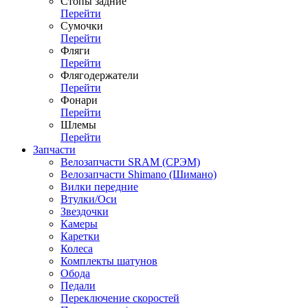
Стопы задние
Перейти
Сумочки
Перейти
Фляги
Перейти
Флягодержатели
Перейти
Фонари
Перейти
Шлемы
Перейти
Запчасти
Велозапчасти SRAM (СРЭМ)
Велозапчасти Shimano (Шимано)
Вилки передние
Втулки/Оси
Звездочки
Камеры
Каретки
Колеса
Комплекты шатунов
Обода
Педали
Переключение скоростей