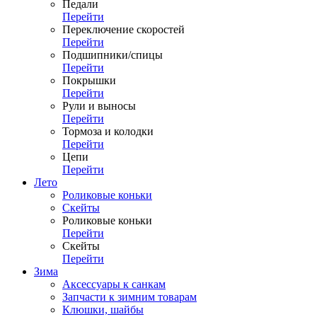
Педали
Перейти
Переключение скоростей
Перейти
Подшипники/спицы
Перейти
Покрышки
Перейти
Рули и выносы
Перейти
Тормоза и колодки
Перейти
Цепи
Перейти
Лето
Роликовые коньки
Скейты
Роликовые коньки
Перейти
Скейты
Перейти
Зима
Аксессуары к санкам
Запчасти к зимним товарам
Клюшки, шайбы