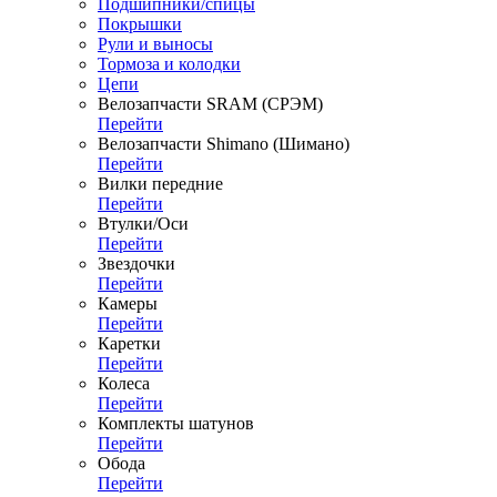
Подшипники/спицы
Покрышки
Рули и выносы
Тормоза и колодки
Цепи
Велозапчасти SRAM (СРЭМ)
Перейти
Велозапчасти Shimano (Шимано)
Перейти
Вилки передние
Перейти
Втулки/Оси
Перейти
Звездочки
Перейти
Камеры
Перейти
Каретки
Перейти
Колеса
Перейти
Комплекты шатунов
Перейти
Обода
Перейти