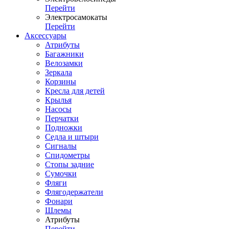
Перейти
Электросамокаты
Перейти
Аксессуары
Атрибуты
Багажники
Велозамки
Зеркала
Корзины
Кресла для детей
Крылья
Насосы
Перчатки
Подножки
Седла и штыри
Сигналы
Спидометры
Стопы задние
Сумочки
Фляги
Флягодержатели
Фонари
Шлемы
Атрибуты
Перейти