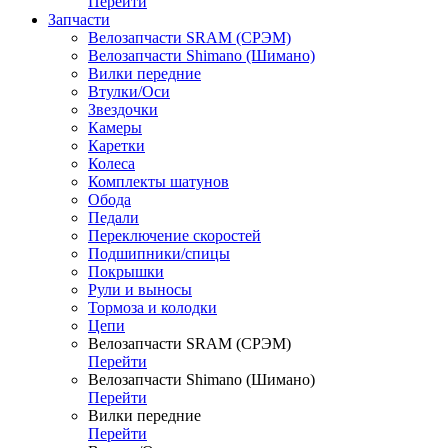
Перейти
Запчасти
Велозапчасти SRAM (СРЭМ)
Велозапчасти Shimano (Шимано)
Вилки передние
Втулки/Оси
Звездочки
Камеры
Каретки
Колеса
Комплекты шатунов
Обода
Педали
Переключение скоростей
Подшипники/спицы
Покрышки
Рули и выносы
Тормоза и колодки
Цепи
Велозапчасти SRAM (СРЭМ)
Перейти
Велозапчасти Shimano (Шимано)
Перейти
Вилки передние
Перейти