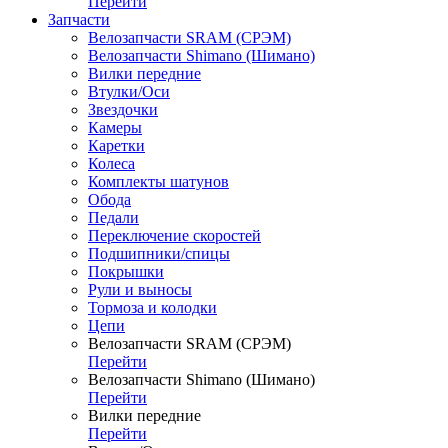
Перейти
Запчасти
Велозапчасти SRAM (СРЭМ)
Велозапчасти Shimano (Шимано)
Вилки передние
Втулки/Оси
Звездочки
Камеры
Каретки
Колеса
Комплекты шатунов
Обода
Педали
Переключение скоростей
Подшипники/спицы
Покрышки
Рули и выносы
Тормоза и колодки
Цепи
Велозапчасти SRAM (СРЭМ)
Перейти
Велозапчасти Shimano (Шимано)
Перейти
Вилки передние
Перейти