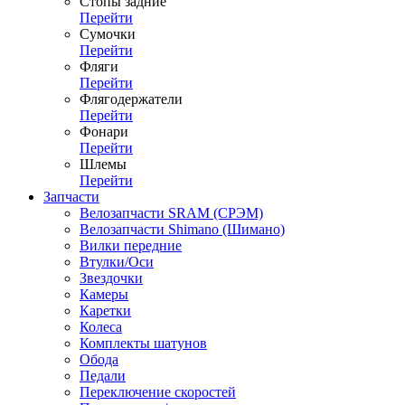
Стопы задние
Перейти
Сумочки
Перейти
Фляги
Перейти
Флягодержатели
Перейти
Фонари
Перейти
Шлемы
Перейти
Запчасти
Велозапчасти SRAM (СРЭМ)
Велозапчасти Shimano (Шимано)
Вилки передние
Втулки/Оси
Звездочки
Камеры
Каретки
Колеса
Комплекты шатунов
Обода
Педали
Переключение скоростей