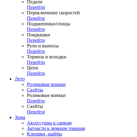
Педали
Перейти
Переключение скоростей
Перейти
Подшипники/спицы
Перейти
Покрышки
Перейти
Рули и выносы
Перейти
Тормоза и колодки
Перейти
Цепи
Перейти
Лето
Роликовые коньки
Скейты
Роликовые коньки
Перейти
Скейты
Перейти
Зима
Аксессуары к санкам
Запчасти к зимним товарам
Клюшки, шайбы