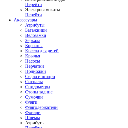
Перейти
Электросамокаты
Перейти
Аксессуары
Атрибуты
Багажники
Велозамки
Зеркала
Корзины
Кресла для детей
Крылья
Насосы
Перчатки
Подножки
Седла и штыри
Сигналы
Спидометры
Стопы задние
Сумочки
Фляги
Флягодержатели
Фонари
Шлемы
Атрибуты
Перейти