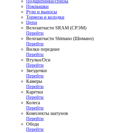
Подшипники/спицы
Покрышки
Рули и выносы
Тормоза и колодки
Цепи
Велозапчасти SRAM (СРЭМ)
Перейти
Велозапчасти Shimano (Шимано)
Перейти
Вилки передние
Перейти
Втулки/Оси
Перейти
Звездочки
Перейти
Камеры
Перейти
Каретки
Перейти
Колеса
Перейти
Комплекты шатунов
Перейти
Обода
Перейти