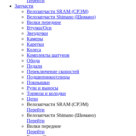
Перейти
Запчасти
Велозапчасти SRAM (СРЭМ)
Велозапчасти Shimano (Шимано)
Вилки передние
Втулки/Оси
Звездочки
Камеры
Каретки
Колеса
Комплекты шатунов
Обода
Педали
Переключение скоростей
Подшипники/спицы
Покрышки
Рули и выносы
Тормоза и колодки
Цепи
Велозапчасти SRAM (СРЭМ)
Перейти
Велозапчасти Shimano (Шимано)
Перейти
Вилки передние
Перейти