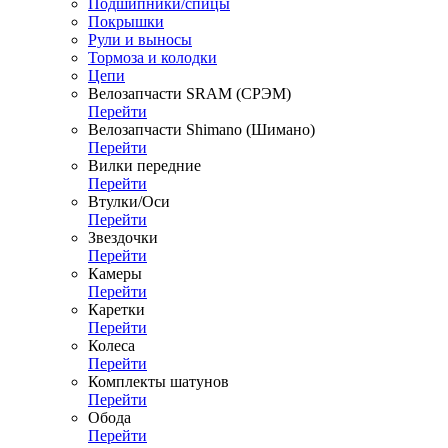
Подшипники/спицы
Покрышки
Рули и выносы
Тормоза и колодки
Цепи
Велозапчасти SRAM (СРЭМ)
Перейти
Велозапчасти Shimano (Шимано)
Перейти
Вилки передние
Перейти
Втулки/Оси
Перейти
Звездочки
Перейти
Камеры
Перейти
Каретки
Перейти
Колеса
Перейти
Комплекты шатунов
Перейти
Обода
Перейти