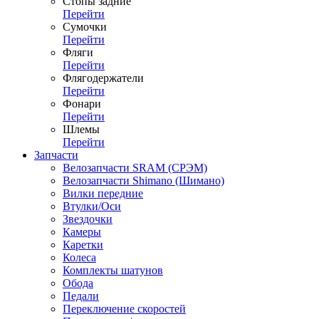
Стопы задние
Перейти
Сумочки
Перейти
Фляги
Перейти
Флягодержатели
Перейти
Фонари
Перейти
Шлемы
Перейти
Запчасти
Велозапчасти SRAM (СРЭМ)
Велозапчасти Shimano (Шимано)
Вилки передние
Втулки/Оси
Звездочки
Камеры
Каретки
Колеса
Комплекты шатунов
Обода
Педали
Переключение скоростей