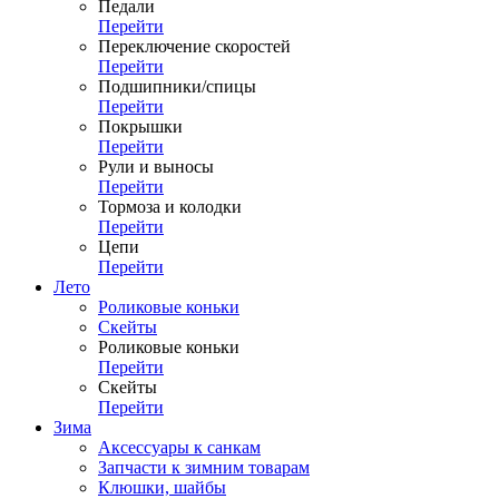
Педали
Перейти
Переключение скоростей
Перейти
Подшипники/спицы
Перейти
Покрышки
Перейти
Рули и выносы
Перейти
Тормоза и колодки
Перейти
Цепи
Перейти
Лето
Роликовые коньки
Скейты
Роликовые коньки
Перейти
Скейты
Перейти
Зима
Аксессуары к санкам
Запчасти к зимним товарам
Клюшки, шайбы