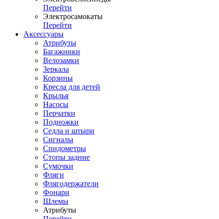
Перейти
Электросамокаты
Перейти
Аксессуары
Атрибуты
Багажники
Велозамки
Зеркала
Корзины
Кресла для детей
Крылья
Насосы
Перчатки
Подножки
Седла и штыри
Сигналы
Спидометры
Стопы задние
Сумочки
Фляги
Флягодержатели
Фонари
Шлемы
Атрибуты
Перейти