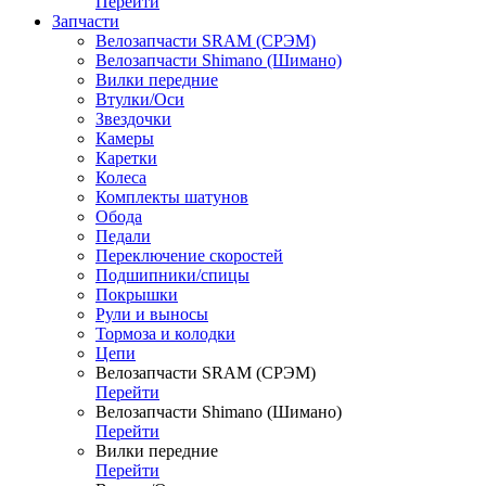
Перейти
Запчасти
Велозапчасти SRAM (СРЭМ)
Велозапчасти Shimano (Шимано)
Вилки передние
Втулки/Оси
Звездочки
Камеры
Каретки
Колеса
Комплекты шатунов
Обода
Педали
Переключение скоростей
Подшипники/спицы
Покрышки
Рули и выносы
Тормоза и колодки
Цепи
Велозапчасти SRAM (СРЭМ)
Перейти
Велозапчасти Shimano (Шимано)
Перейти
Вилки передние
Перейти