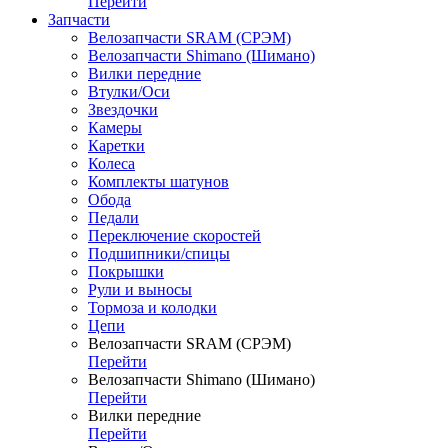
Перейти
Запчасти
Велозапчасти SRAM (СРЭМ)
Велозапчасти Shimano (Шимано)
Вилки передние
Втулки/Оси
Звездочки
Камеры
Каретки
Колеса
Комплекты шатунов
Обода
Педали
Переключение скоростей
Подшипники/спицы
Покрышки
Рули и выносы
Тормоза и колодки
Цепи
Велозапчасти SRAM (СРЭМ)
Перейти
Велозапчасти Shimano (Шимано)
Перейти
Вилки передние
Перейти