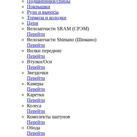
Подшипники/спицы
Покрышки
Рули и выносы
Тормоза и колодки
Цепи
Велозапчасти SRAM (СРЭМ)
Перейти
Велозапчасти Shimano (Шимано)
Перейти
Вилки передние
Перейти
Втулки/Оси
Перейти
Звездочки
Перейти
Камеры
Перейти
Каретки
Перейти
Колеса
Перейти
Комплекты шатунов
Перейти
Обода
Перейти