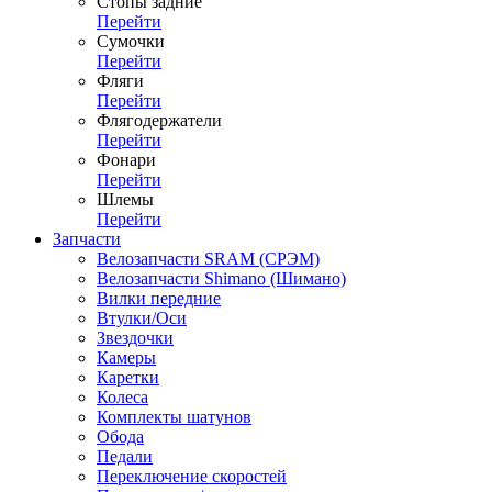
Стопы задние
Перейти
Сумочки
Перейти
Фляги
Перейти
Флягодержатели
Перейти
Фонари
Перейти
Шлемы
Перейти
Запчасти
Велозапчасти SRAM (СРЭМ)
Велозапчасти Shimano (Шимано)
Вилки передние
Втулки/Оси
Звездочки
Камеры
Каретки
Колеса
Комплекты шатунов
Обода
Педали
Переключение скоростей