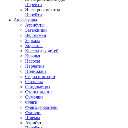
Перейти
Электросамокаты
Перейти
Аксессуары
Атрибуты
Багажники
Велозамки
Зеркала
Корзины
Кресла для детей
Крылья
Насосы
Перчатки
Подножки
Седла и штыри
Сигналы
Спидометры
Стопы задние
Сумочки
Фляги
Флягодержатели
Фонари
Шлемы
Атрибуты
Перейти