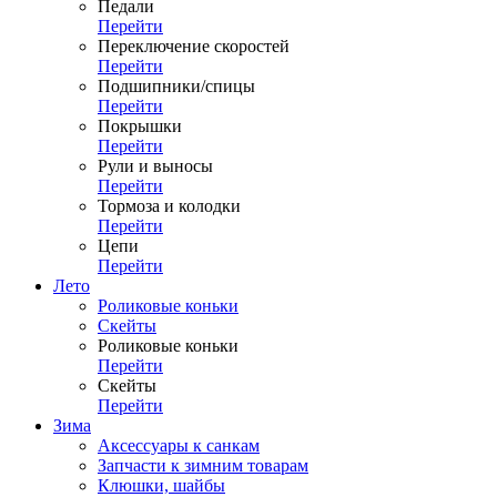
Педали
Перейти
Переключение скоростей
Перейти
Подшипники/спицы
Перейти
Покрышки
Перейти
Рули и выносы
Перейти
Тормоза и колодки
Перейти
Цепи
Перейти
Лето
Роликовые коньки
Скейты
Роликовые коньки
Перейти
Скейты
Перейти
Зима
Аксессуары к санкам
Запчасти к зимним товарам
Клюшки, шайбы