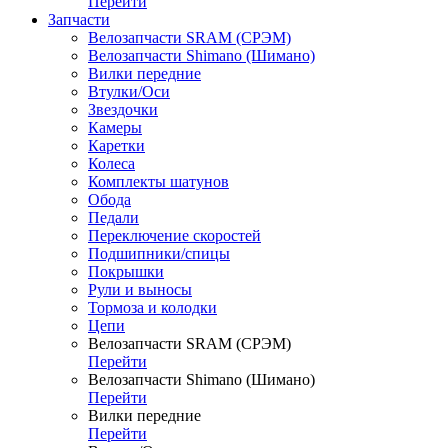
Перейти
Запчасти
Велозапчасти SRAM (СРЭМ)
Велозапчасти Shimano (Шимано)
Вилки передние
Втулки/Оси
Звездочки
Камеры
Каретки
Колеса
Комплекты шатунов
Обода
Педали
Переключение скоростей
Подшипники/спицы
Покрышки
Рули и выносы
Тормоза и колодки
Цепи
Велозапчасти SRAM (СРЭМ)
Перейти
Велозапчасти Shimano (Шимано)
Перейти
Вилки передние
Перейти