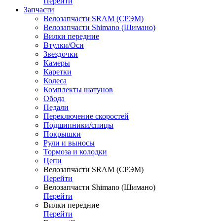
Перейти
Запчасти
Велозапчасти SRAM (СРЭМ)
Велозапчасти Shimano (Шимано)
Вилки передние
Втулки/Оси
Звездочки
Камеры
Каретки
Колеса
Комплекты шатунов
Обода
Педали
Переключение скоростей
Подшипники/спицы
Покрышки
Рули и выносы
Тормоза и колодки
Цепи
Велозапчасти SRAM (СРЭМ)
Перейти
Велозапчасти Shimano (Шимано)
Перейти
Вилки передние
Перейти