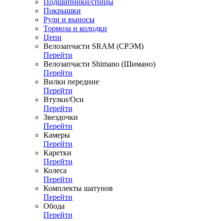
Подшипники/спицы
Покрышки
Рули и выносы
Тормоза и колодки
Цепи
Велозапчасти SRAM (СРЭМ)
Перейти
Велозапчасти Shimano (Шимано)
Перейти
Вилки передние
Перейти
Втулки/Оси
Перейти
Звездочки
Перейти
Камеры
Перейти
Каретки
Перейти
Колеса
Перейти
Комплекты шатунов
Перейти
Обода
Перейти