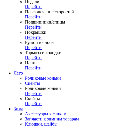
Педали
Перейти
Переключение скоростей
Перейти
Подшипники/спицы
Перейти
Покрышки
Перейти
Рули и выносы
Перейти
Тормоза и колодки
Перейти
Цепи
Перейти
Лето
Роликовые коньки
Скейты
Роликовые коньки
Перейти
Скейты
Перейти
Зима
Аксессуары к санкам
Запчасти к зимним товарам
Клюшки, шайбы