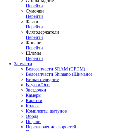
Стопы задние
Перейти
Сумочки
Перейти
Фляги
Перейти
Флягодержатели
Перейти
Фонари
Перейти
Шлемы
Перейти
Запчасти
Велозапчасти SRAM (СРЭМ)
Велозапчасти Shimano (Шимано)
Вилки передние
Втулки/Оси
Звездочки
Камеры
Каретки
Колеса
Комплекты шатунов
Обода
Педали
Переключение скоростей