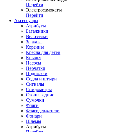
Перейти
Электросамокаты
Перейти
Аксессуары
Атрибуты
Багажники
Велозамки
Зеркала
Корзины
Кресла для детей
Крылья
Насосы
Перчатки
Подножки
Седла и штыри
Сигналы
Спидометры
Стопы задние
Сумочки
Фляги
Флягодержатели
Фонари
Шлемы
Атрибуты
Перейти