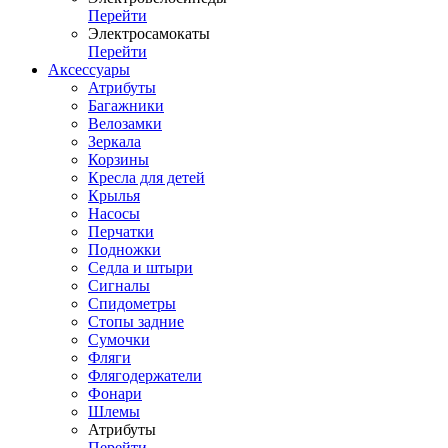
Перейти
Электросамокаты
Перейти
Аксессуары
Атрибуты
Багажники
Велозамки
Зеркала
Корзины
Кресла для детей
Крылья
Насосы
Перчатки
Подножки
Седла и штыри
Сигналы
Спидометры
Стопы задние
Сумочки
Фляги
Флягодержатели
Фонари
Шлемы
Атрибуты
Перейти