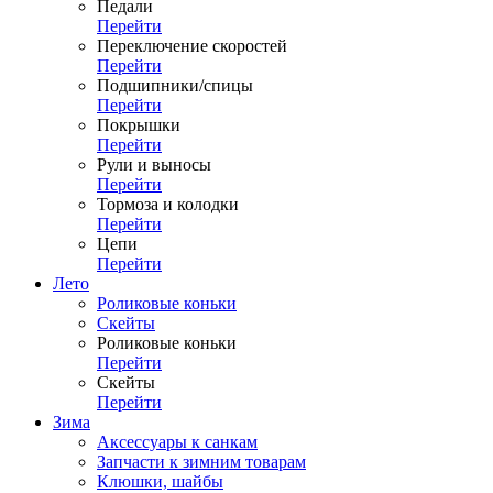
Педали
Перейти
Переключение скоростей
Перейти
Подшипники/спицы
Перейти
Покрышки
Перейти
Рули и выносы
Перейти
Тормоза и колодки
Перейти
Цепи
Перейти
Лето
Роликовые коньки
Скейты
Роликовые коньки
Перейти
Скейты
Перейти
Зима
Аксессуары к санкам
Запчасти к зимним товарам
Клюшки, шайбы