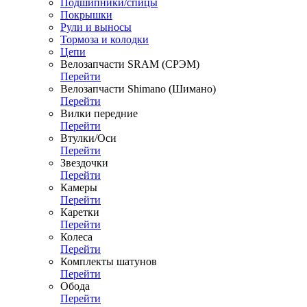
Подшипники/спицы
Покрышки
Рули и выносы
Тормоза и колодки
Цепи
Велозапчасти SRAM (СРЭМ)
Перейти
Велозапчасти Shimano (Шимано)
Перейти
Вилки передние
Перейти
Втулки/Оси
Перейти
Звездочки
Перейти
Камеры
Перейти
Каретки
Перейти
Колеса
Перейти
Комплекты шатунов
Перейти
Обода
Перейти