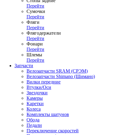
Стопы задние
Перейти
Сумочки
Перейти
Фляги
Перейти
Флягодержатели
Перейти
Фонари
Перейти
Шлемы
Перейти
Запчасти
Велозапчасти SRAM (СРЭМ)
Велозапчасти Shimano (Шимано)
Вилки передние
Втулки/Оси
Звездочки
Камеры
Каретки
Колеса
Комплекты шатунов
Обода
Педали
Переключение скоростей