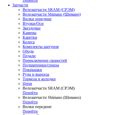
Перейти
Запчасти
Велозапчасти SRAM (СРЭМ)
Велозапчасти Shimano (Шимано)
Вилки передние
Втулки/Оси
Звездочки
Камеры
Каретки
Колеса
Комплекты шатунов
Обода
Педали
Переключение скоростей
Подшипники/спицы
Покрышки
Рули и выносы
Тормоза и колодки
Цепи
Велозапчасти SRAM (СРЭМ)
Перейти
Велозапчасти Shimano (Шимано)
Перейти
Вилки передние
Перейти