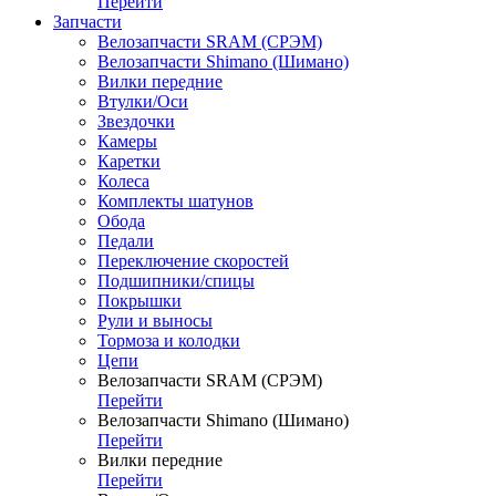
Перейти
Запчасти
Велозапчасти SRAM (СРЭМ)
Велозапчасти Shimano (Шимано)
Вилки передние
Втулки/Оси
Звездочки
Камеры
Каретки
Колеса
Комплекты шатунов
Обода
Педали
Переключение скоростей
Подшипники/спицы
Покрышки
Рули и выносы
Тормоза и колодки
Цепи
Велозапчасти SRAM (СРЭМ)
Перейти
Велозапчасти Shimano (Шимано)
Перейти
Вилки передние
Перейти