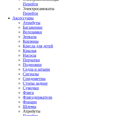
Перейти
Электросамокаты
Перейти
Аксессуары
Атрибуты
Багажники
Велозамки
Зеркала
Корзины
Кресла для детей
Крылья
Насосы
Перчатки
Подножки
Седла и штыри
Сигналы
Спидометры
Стопы задние
Сумочки
Фляги
Флягодержатели
Фонари
Шлемы
Атрибуты
Перейти