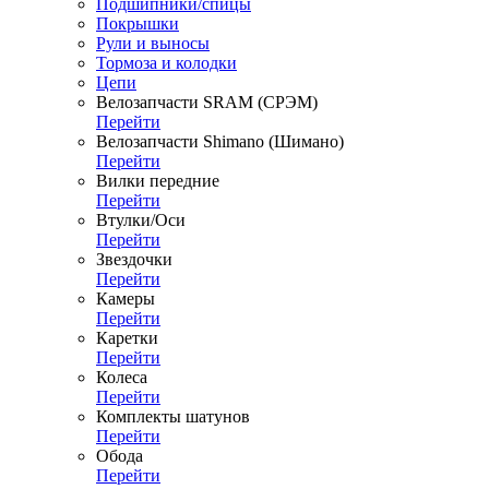
Подшипники/спицы
Покрышки
Рули и выносы
Тормоза и колодки
Цепи
Велозапчасти SRAM (СРЭМ)
Перейти
Велозапчасти Shimano (Шимано)
Перейти
Вилки передние
Перейти
Втулки/Оси
Перейти
Звездочки
Перейти
Камеры
Перейти
Каретки
Перейти
Колеса
Перейти
Комплекты шатунов
Перейти
Обода
Перейти