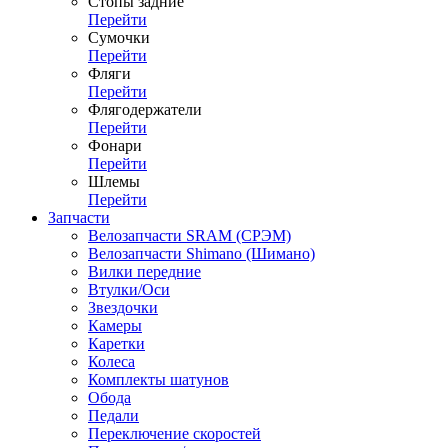
Стопы задние
Перейти
Сумочки
Перейти
Фляги
Перейти
Флягодержатели
Перейти
Фонари
Перейти
Шлемы
Перейти
Запчасти
Велозапчасти SRAM (СРЭМ)
Велозапчасти Shimano (Шимано)
Вилки передние
Втулки/Оси
Звездочки
Камеры
Каретки
Колеса
Комплекты шатунов
Обода
Педали
Переключение скоростей