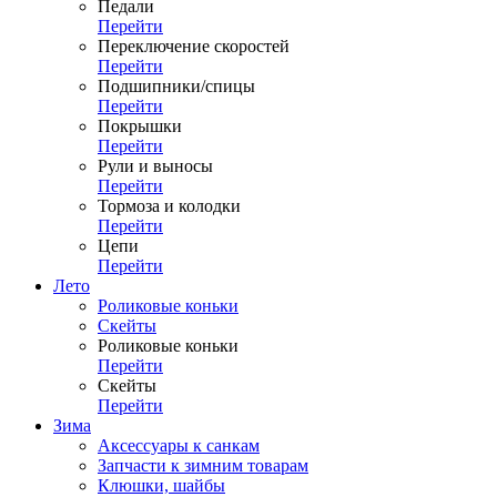
Педали
Перейти
Переключение скоростей
Перейти
Подшипники/спицы
Перейти
Покрышки
Перейти
Рули и выносы
Перейти
Тормоза и колодки
Перейти
Цепи
Перейти
Лето
Роликовые коньки
Скейты
Роликовые коньки
Перейти
Скейты
Перейти
Зима
Аксессуары к санкам
Запчасти к зимним товарам
Клюшки, шайбы