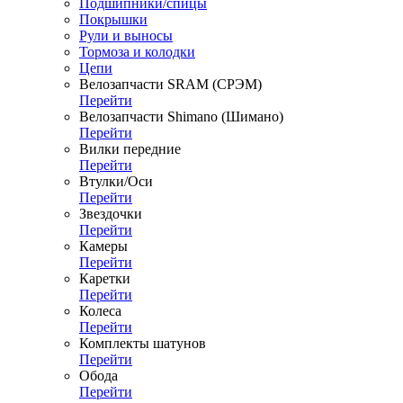
Подшипники/спицы
Покрышки
Рули и выносы
Тормоза и колодки
Цепи
Велозапчасти SRAM (СРЭМ)
Перейти
Велозапчасти Shimano (Шимано)
Перейти
Вилки передние
Перейти
Втулки/Оси
Перейти
Звездочки
Перейти
Камеры
Перейти
Каретки
Перейти
Колеса
Перейти
Комплекты шатунов
Перейти
Обода
Перейти