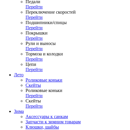
Педали
Перейти
Переключение скоростей
Перейти
Подшипники/спицы
Перейти
Покрышки
Перейти
Рули и выносы
Перейти
Тормоза и колодки
Перейти
Цепи
Перейти
Лето
Роликовые коньки
Скейты
Роликовые коньки
Перейти
Скейты
Перейти
Зима
Аксессуары к санкам
Запчасти к зимним товарам
Клюшки, шайбы