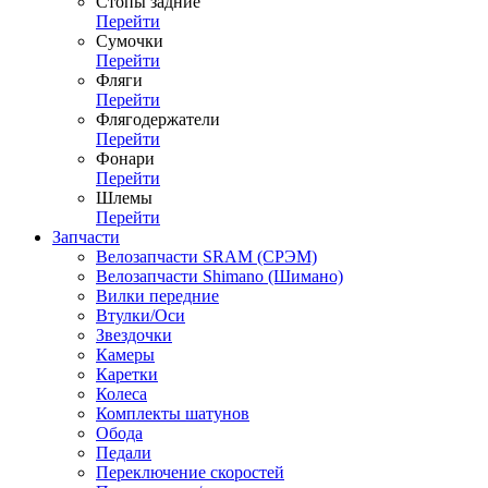
Стопы задние
Перейти
Сумочки
Перейти
Фляги
Перейти
Флягодержатели
Перейти
Фонари
Перейти
Шлемы
Перейти
Запчасти
Велозапчасти SRAM (СРЭМ)
Велозапчасти Shimano (Шимано)
Вилки передние
Втулки/Оси
Звездочки
Камеры
Каретки
Колеса
Комплекты шатунов
Обода
Педали
Переключение скоростей