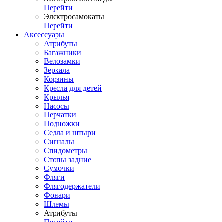
Перейти
Электросамокаты
Перейти
Аксессуары
Атрибуты
Багажники
Велозамки
Зеркала
Корзины
Кресла для детей
Крылья
Насосы
Перчатки
Подножки
Седла и штыри
Сигналы
Спидометры
Стопы задние
Сумочки
Фляги
Флягодержатели
Фонари
Шлемы
Атрибуты
Перейти