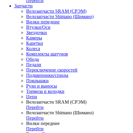
Перейти
Запчасти
Велозапчасти SRAM (СРЭМ)
Велозапчасти Shimano (Шимано)
Вилки передние
Втулки/Оси
Звездочки
Камеры
Каретки
Колеса
Комплекты шатунов
Обода
Педали
Переключение скоростей
Подшипники/спицы
Покрышки
Рули и выносы
Тормоза и колодки
Цепи
Велозапчасти SRAM (СРЭМ)
Перейти
Велозапчасти Shimano (Шимано)
Перейти
Вилки передние
Перейти