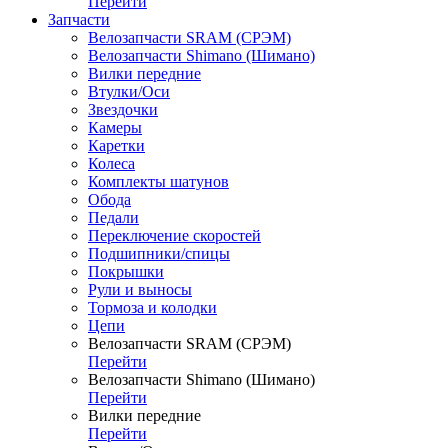
Перейти
Запчасти
Велозапчасти SRAM (СРЭМ)
Велозапчасти Shimano (Шимано)
Вилки передние
Втулки/Оси
Звездочки
Камеры
Каретки
Колеса
Комплекты шатунов
Обода
Педали
Переключение скоростей
Подшипники/спицы
Покрышки
Рули и выносы
Тормоза и колодки
Цепи
Велозапчасти SRAM (СРЭМ)
Перейти
Велозапчасти Shimano (Шимано)
Перейти
Вилки передние
Перейти