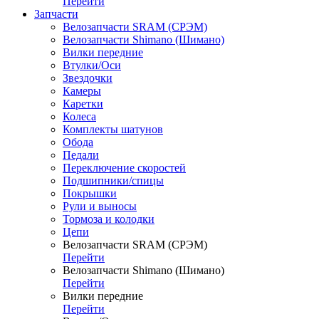
Перейти
Запчасти
Велозапчасти SRAM (СРЭМ)
Велозапчасти Shimano (Шимано)
Вилки передние
Втулки/Оси
Звездочки
Камеры
Каретки
Колеса
Комплекты шатунов
Обода
Педали
Переключение скоростей
Подшипники/спицы
Покрышки
Рули и выносы
Тормоза и колодки
Цепи
Велозапчасти SRAM (СРЭМ)
Перейти
Велозапчасти Shimano (Шимано)
Перейти
Вилки передние
Перейти