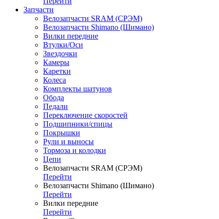
Перейти
Запчасти
Велозапчасти SRAM (СРЭМ)
Велозапчасти Shimano (Шимано)
Вилки передние
Втулки/Оси
Звездочки
Камеры
Каретки
Колеса
Комплекты шатунов
Обода
Педали
Переключение скоростей
Подшипники/спицы
Покрышки
Рули и выносы
Тормоза и колодки
Цепи
Велозапчасти SRAM (СРЭМ)
Перейти
Велозапчасти Shimano (Шимано)
Перейти
Вилки передние
Перейти