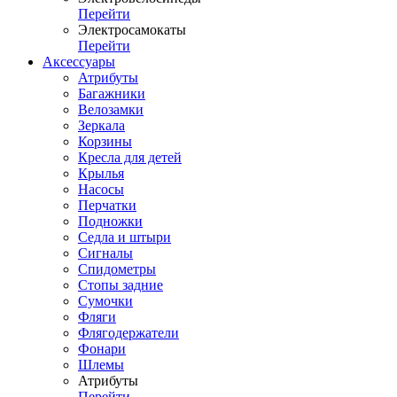
Перейти
Электросамокаты
Перейти
Аксессуары
Атрибуты
Багажники
Велозамки
Зеркала
Корзины
Кресла для детей
Крылья
Насосы
Перчатки
Подножки
Седла и штыри
Сигналы
Спидометры
Стопы задние
Сумочки
Фляги
Флягодержатели
Фонари
Шлемы
Атрибуты
Перейти