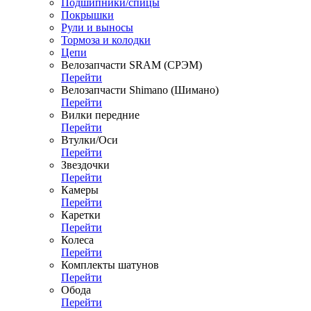
Подшипники/спицы
Покрышки
Рули и выносы
Тормоза и колодки
Цепи
Велозапчасти SRAM (СРЭМ)
Перейти
Велозапчасти Shimano (Шимано)
Перейти
Вилки передние
Перейти
Втулки/Оси
Перейти
Звездочки
Перейти
Камеры
Перейти
Каретки
Перейти
Колеса
Перейти
Комплекты шатунов
Перейти
Обода
Перейти