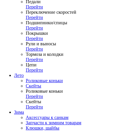
Педали
Перейти
Переключение скоростей
Перейти
Подшипники/спицы
Перейти
Покрышки
Перейти
Рули и выносы
Перейти
Тормоза и колодки
Перейти
Цепи
Перейти
Лето
Роликовые коньки
Скейты
Роликовые коньки
Перейти
Скейты
Перейти
Зима
Аксессуары к санкам
Запчасти к зимним товарам
Клюшки, шайбы