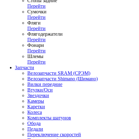
Стопы задние
Перейти
Сумочки
Перейти
Фляги
Перейти
Флягодержатели
Перейти
Фонари
Перейти
Шлемы
Перейти
Запчасти
Велозапчасти SRAM (СРЭМ)
Велозапчасти Shimano (Шимано)
Вилки передние
Втулки/Оси
Звездочки
Камеры
Каретки
Колеса
Комплекты шатунов
Обода
Педали
Переключение скоростей