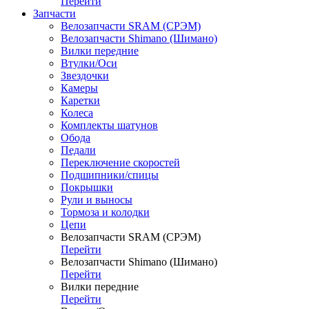
Перейти
Запчасти
Велозапчасти SRAM (СРЭМ)
Велозапчасти Shimano (Шимано)
Вилки передние
Втулки/Оси
Звездочки
Камеры
Каретки
Колеса
Комплекты шатунов
Обода
Педали
Переключение скоростей
Подшипники/спицы
Покрышки
Рули и выносы
Тормоза и колодки
Цепи
Велозапчасти SRAM (СРЭМ)
Перейти
Велозапчасти Shimano (Шимано)
Перейти
Вилки передние
Перейти