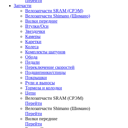
Перейти
Запчасти
Велозапчасти SRAM (СРЭМ)
Велозапчасти Shimano (Шимано)
Вилки передние
Втулки/Оси
Звездочки
Камеры
Каретки
Колеса
Комплекты шатунов
Обода
Педали
Переключение скоростей
Подшипники/спицы
Покрышки
Рули и выносы
Тормоза и колодки
Цепи
Велозапчасти SRAM (СРЭМ)
Перейти
Велозапчасти Shimano (Шимано)
Перейти
Вилки передние
Перейти