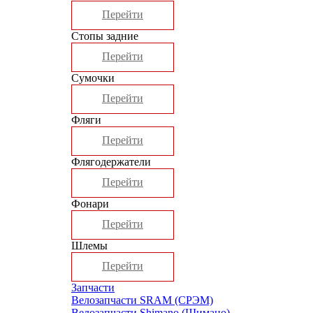
Перейти
Стопы задние
Перейти
Сумочки
Перейти
Фляги
Перейти
Флягодержатели
Перейти
Фонари
Перейти
Шлемы
Перейти
Запчасти
Велозапчасти SRAM (СРЭМ)
Велозапчасти Shimano (Шимано)