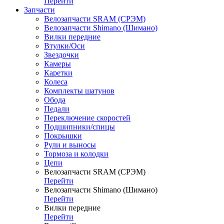
Перейти
Запчасти
Велозапчасти SRAM (СРЭМ)
Велозапчасти Shimano (Шимано)
Вилки передние
Втулки/Оси
Звездочки
Камеры
Каретки
Колеса
Комплекты шатунов
Обода
Педали
Переключение скоростей
Подшипники/спицы
Покрышки
Рули и выносы
Тормоза и колодки
Цепи
Велозапчасти SRAM (СРЭМ)
Перейти
Велозапчасти Shimano (Шимано)
Перейти
Вилки передние
Перейти