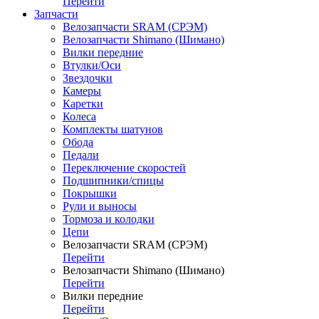
Перейти
Запчасти
Велозапчасти SRAM (СРЭМ)
Велозапчасти Shimano (Шимано)
Вилки передние
Втулки/Оси
Звездочки
Камеры
Каретки
Колеса
Комплекты шатунов
Обода
Педали
Переключение скоростей
Подшипники/спицы
Покрышки
Рули и выносы
Тормоза и колодки
Цепи
Велозапчасти SRAM (СРЭМ)
Перейти
Велозапчасти Shimano (Шимано)
Перейти
Вилки передние
Перейти