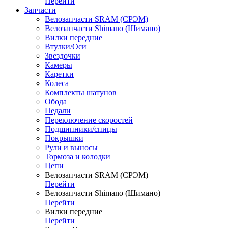
Перейти
Запчасти
Велозапчасти SRAM (СРЭМ)
Велозапчасти Shimano (Шимано)
Вилки передние
Втулки/Оси
Звездочки
Камеры
Каретки
Колеса
Комплекты шатунов
Обода
Педали
Переключение скоростей
Подшипники/спицы
Покрышки
Рули и выносы
Тормоза и колодки
Цепи
Велозапчасти SRAM (СРЭМ)
Перейти
Велозапчасти Shimano (Шимано)
Перейти
Вилки передние
Перейти