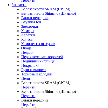
Перейти
Запчасти
Велозапчасти SRAM (СРЭМ)
Велозапчасти Shimano (Шимано)
Вилки передние
Втулки/Оси
Звездочки
Камеры
Каретки
Колеса
Комплекты шатунов
Обода
Педали
Переключение скоростей
Подшипники/спицы
Покрышки
Рули и выносы
Тормоза и колодки
Цепи
Велозапчасти SRAM (СРЭМ)
Перейти
Велозапчасти Shimano (Шимано)
Перейти
Вилки передние
Перейти