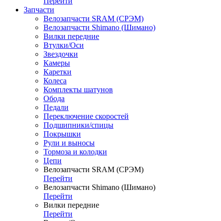
Перейти
Запчасти
Велозапчасти SRAM (СРЭМ)
Велозапчасти Shimano (Шимано)
Вилки передние
Втулки/Оси
Звездочки
Камеры
Каретки
Колеса
Комплекты шатунов
Обода
Педали
Переключение скоростей
Подшипники/спицы
Покрышки
Рули и выносы
Тормоза и колодки
Цепи
Велозапчасти SRAM (СРЭМ)
Перейти
Велозапчасти Shimano (Шимано)
Перейти
Вилки передние
Перейти