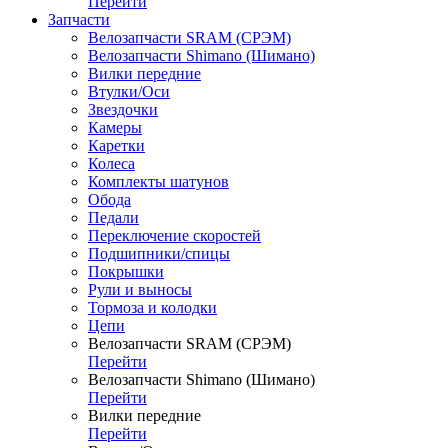
Перейти
Запчасти
Велозапчасти SRAM (СРЭМ)
Велозапчасти Shimano (Шимано)
Вилки передние
Втулки/Оси
Звездочки
Камеры
Каретки
Колеса
Комплекты шатунов
Обода
Педали
Переключение скоростей
Подшипники/спицы
Покрышки
Рули и выносы
Тормоза и колодки
Цепи
Велозапчасти SRAM (СРЭМ)
Перейти
Велозапчасти Shimano (Шимано)
Перейти
Вилки передние
Перейти