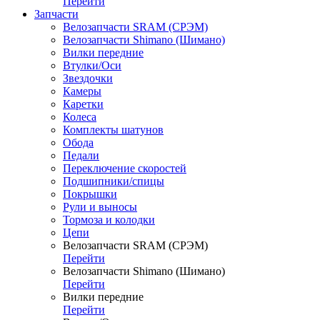
Перейти
Запчасти
Велозапчасти SRAM (СРЭМ)
Велозапчасти Shimano (Шимано)
Вилки передние
Втулки/Оси
Звездочки
Камеры
Каретки
Колеса
Комплекты шатунов
Обода
Педали
Переключение скоростей
Подшипники/спицы
Покрышки
Рули и выносы
Тормоза и колодки
Цепи
Велозапчасти SRAM (СРЭМ)
Перейти
Велозапчасти Shimano (Шимано)
Перейти
Вилки передние
Перейти