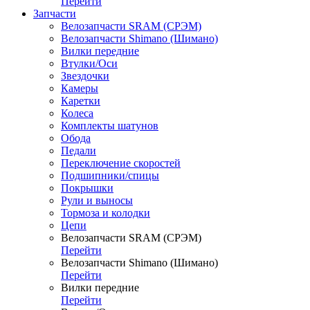
Перейти
Запчасти
Велозапчасти SRAM (СРЭМ)
Велозапчасти Shimano (Шимано)
Вилки передние
Втулки/Оси
Звездочки
Камеры
Каретки
Колеса
Комплекты шатунов
Обода
Педали
Переключение скоростей
Подшипники/спицы
Покрышки
Рули и выносы
Тормоза и колодки
Цепи
Велозапчасти SRAM (СРЭМ)
Перейти
Велозапчасти Shimano (Шимано)
Перейти
Вилки передние
Перейти