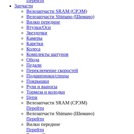
Перейти
Запчасти
Велозапчасти SRAM (СРЭМ)
Велозапчасти Shimano (Шимано)
Вилки передние
Втулки/Оси
Звездочки
Камеры
Каретки
Колеса
Комплекты шатунов
Обода
Педали
Переключение скоростей
Подшипники/спицы
Покрышки
Рули и выносы
Тормоза и колодки
Цепи
Велозапчасти SRAM (СРЭМ)
Перейти
Велозапчасти Shimano (Шимано)
Перейти
Вилки передние
Перейти