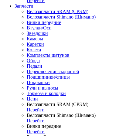
Перейти
Запчасти
Велозапчасти SRAM (СРЭМ)
Велозапчасти Shimano (Шимано)
Вилки передние
Втулки/Оси
Звездочки
Камеры
Каретки
Колеса
Комплекты шатунов
Обода
Педали
Переключение скоростей
Подшипники/спицы
Покрышки
Рули и выносы
Тормоза и колодки
Цепи
Велозапчасти SRAM (СРЭМ)
Перейти
Велозапчасти Shimano (Шимано)
Перейти
Вилки передние
Перейти