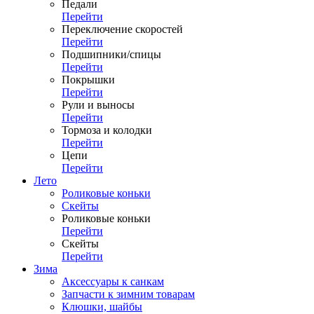
Педали
Перейти
Переключение скоростей
Перейти
Подшипники/спицы
Перейти
Покрышки
Перейти
Рули и выносы
Перейти
Тормоза и колодки
Перейти
Цепи
Перейти
Лето
Роликовые коньки
Скейты
Роликовые коньки
Перейти
Скейты
Перейти
Зима
Аксессуары к санкам
Запчасти к зимним товарам
Клюшки, шайбы