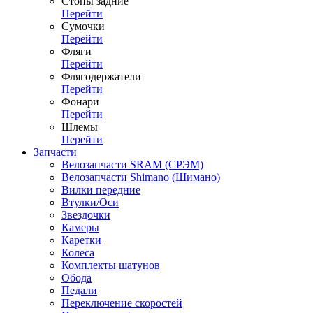
Стопы задние
Перейти
Сумочки
Перейти
Фляги
Перейти
Флягодержатели
Перейти
Фонари
Перейти
Шлемы
Перейти
Запчасти
Велозапчасти SRAM (СРЭМ)
Велозапчасти Shimano (Шимано)
Вилки передние
Втулки/Оси
Звездочки
Камеры
Каретки
Колеса
Комплекты шатунов
Обода
Педали
Переключение скоростей