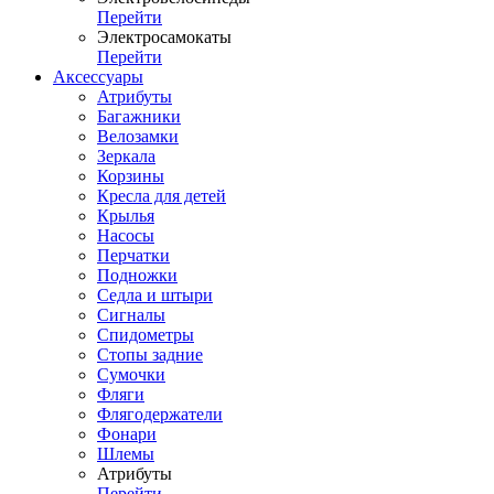
Перейти
Электросамокаты
Перейти
Аксессуары
Атрибуты
Багажники
Велозамки
Зеркала
Корзины
Кресла для детей
Крылья
Насосы
Перчатки
Подножки
Седла и штыри
Сигналы
Спидометры
Стопы задние
Сумочки
Фляги
Флягодержатели
Фонари
Шлемы
Атрибуты
Перейти