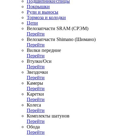
Подшипники/спицы
Покрышки
Рули и выносы
Тормоза и колодки
Цепи
Велозапчасти SRAM (СРЭМ)
Перейти
Велозапчасти Shimano (Шимано)
Перейти
Вилки передние
Перейти
Втулки/Оси
Перейти
Звездочки
Перейти
Камеры
Перейти
Каретки
Перейти
Колеса
Перейти
Комплекты шатунов
Перейти
Обода
Перейти