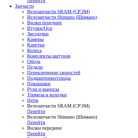
Перейти
Запчасти
Велозапчасти SRAM (СРЭМ)
Велозапчасти Shimano (Шимано)
Вилки передние
Втулки/Оси
Звездочки
Камеры
Каретки
Колеса
Комплекты шатунов
Обода
Педали
Переключение скоростей
Подшипники/спицы
Покрышки
Рули и выносы
Тормоза и колодки
Цепи
Велозапчасти SRAM (СРЭМ)
Перейти
Велозапчасти Shimano (Шимано)
Перейти
Вилки передние
Перейти