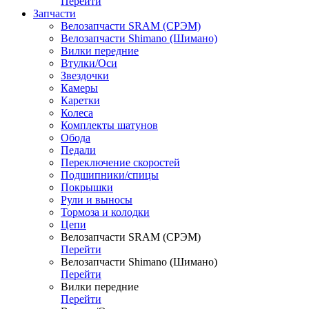
Перейти
Запчасти
Велозапчасти SRAM (СРЭМ)
Велозапчасти Shimano (Шимано)
Вилки передние
Втулки/Оси
Звездочки
Камеры
Каретки
Колеса
Комплекты шатунов
Обода
Педали
Переключение скоростей
Подшипники/спицы
Покрышки
Рули и выносы
Тормоза и колодки
Цепи
Велозапчасти SRAM (СРЭМ)
Перейти
Велозапчасти Shimano (Шимано)
Перейти
Вилки передние
Перейти